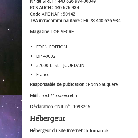
N° de SIRET : 440 626 984 00049
RCS AUCH : 440 626 984
Code APE NAF : 5814Z
TVA intracommunautaire : FR 78 440 626 984
Magazine TOP SECRET
EDEN EDITION
BP 40002
32600 L ISLE JOURDAIN
France
Responsable de publication :
Roch Saüquere
Mail :
roch@topsecret.fr
Déclaration CNIL n°
: 1093206
Hébergeur
Hébergeur du Site Internet :
Infomaniak