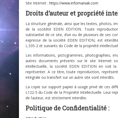
Site Internet :
https://www.infomaniak.com
Droits d’auteur et propriété intel
La structure générale, ainsi que les textes, photos, i
de la socitété EDEN EDITION. Toute reproduction,
substantiel de ce site, d’un ou de plusieurs de ses c
expresse de la société EDEN EDITION, est interdite
L.335-2 et suivants du Code de la propriété intellectuel
Les informations, pictogrammes, photographies, im
autres documents présents sur le site Internet son
intellectuelle, la société EDEN EDITION en soit la t
représenter. A ce titre, toute reproduction, représent
intégrale ou transfert sur un autre site sont interdits.
La copie sur support papier à usage privé de ces diff
L122-5 du Code de la Propriété Intellectuelle. Leur repr
de l’auteur, est strictement interdite.
Politique de Confidentialité :