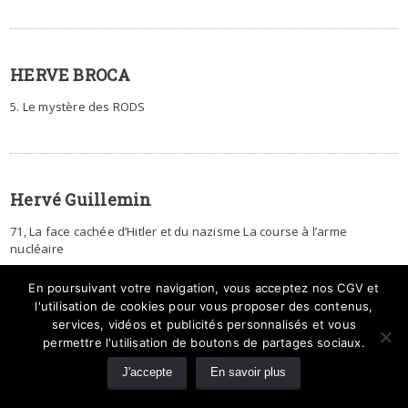
HERVE BROCA
5. Le mystère des RODS
Hervé Guillemin
71, La face cachée d’Hitler et du nazisme La course à l’arme
nucléaire
En poursuivant votre navigation, vous acceptez nos CGV et
l'utilisation de cookies pour vous proposer des contenus,
services, vidéos et publicités personnalisés et vous
HUGUES MONDRIAN
permettre l'utilisation de boutons de partages sociaux.
8. La mort de Diana : est-ce vraiment un accident ?
J'accepte
En savoir plus