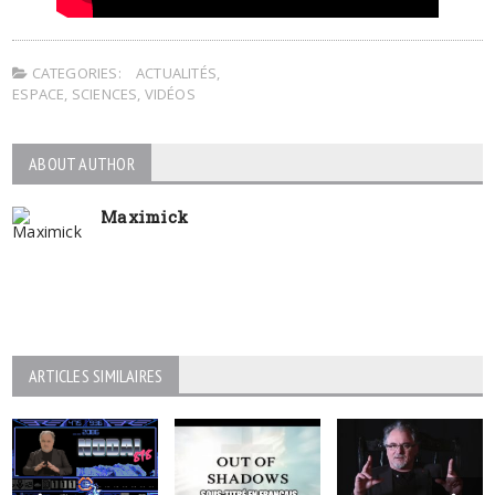
CATEGORIES:
ACTUALITÉS
,
ESPACE
,
SCIENCES
,
VIDÉOS
ABOUT AUTHOR
Maximick
ARTICLES SIMILAIRES