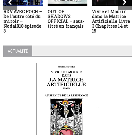
RDV AVEC ROCH –
OUT OF
Vivre et Mourir
De l’autre côté du
SHADOWS
dans la Matrice
miroir –
OFFICIAL – sous-
Artificielle Livre
Nodal818 épisode
titré en français
3 Chapitres 14 et
3
15
ACTUALITÉ