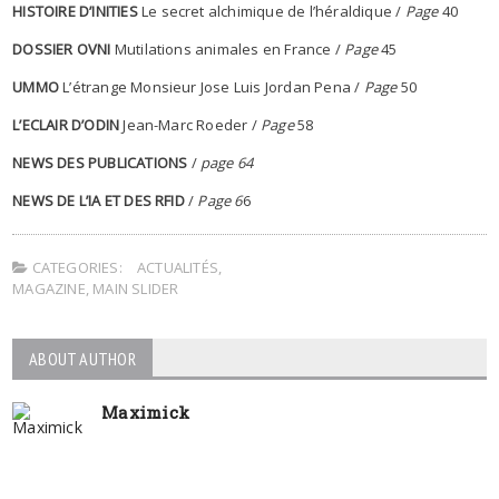
HISTOIRE D’INITIES
Le secret alchimique de l’héraldique /
Page
40
DOSSIER OVNI
Mutilations animales en France /
Page
45
UMMO
L’étrange Monsieur Jose Luis Jordan Pena /
Page
50
L’ECLAIR D’ODIN
Jean-Marc Roeder /
Page
58
NEWS DES PUBLICATIONS
/
page 64
NEWS DE L’IA ET DES RFID
/
Page 6
6
CATEGORIES:
ACTUALITÉS
,
MAGAZINE
,
MAIN SLIDER
ABOUT AUTHOR
Maximick