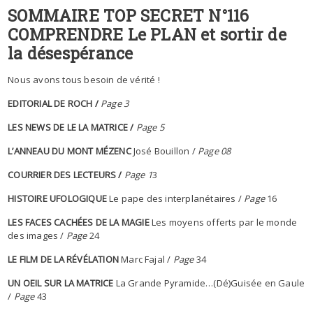
SOMMAIRE TOP SECRET N°116
COMPRENDRE Le PLAN et sortir de
la désespérance
Nous avons tous besoin de vérité !
EDITORIAL DE ROCH /
Page 3
LES NEWS DE LE LA MATRICE /
Page 5
L’ANNEAU DU MONT M
É
ZENC
José Bouillon /
Page 08
COURRIER DES LECTEURS /
Page 1
3
HISTOIRE UFOLOGIQUE
Le pape des interplanétaires /
Page
16
LES FACES CACHÉES DE LA MAGIE
Les moyens offerts par le monde
des images /
Page
24
LE
FILM DE LA R
É
V
É
LATION
Marc Fajal /
Page
34
UN OEIL SUR LA MATRICE
La Grande Pyramide…(Dé)Guisée en Gaule
/
Page
43