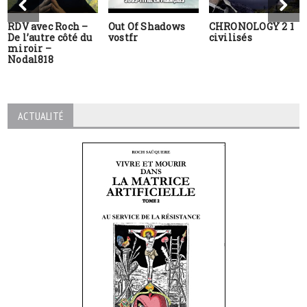
RDV avec Roch –
Out Of Shadows
CHRONOLOGY 2 1
De l’autre côté du
vostfr
civilisés
miroir –
Nodal818
ACTUALITÉ