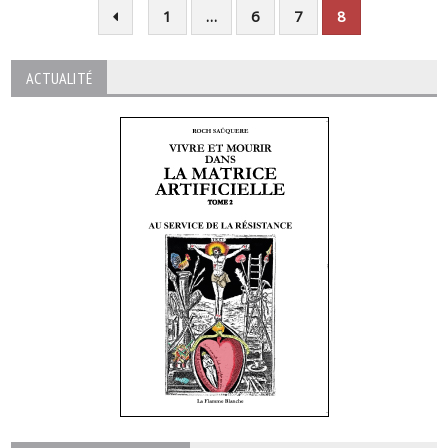
1
…
6
7
8
ACTUALITÉ