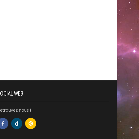
 avec Roch – De l’autre côté
Vivre et Mourir dans la Matri
 miroir – Nodal818
Artificielle Livre2 Chap 11
OCIAL WEB
etrouvez nous !