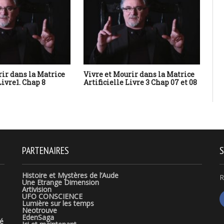
rir dans la Matrice
Vivre et Mourir dans la Matrice
RDV
Livre1. Chap 8
Artificielle Livre 3 Chap 07 et 08
du
PARTENAIRES
S
Histoire et Mystères de l’Aude
R
Une Etrange Dimension
Artivision
UFO CONSCIENCE
Lumière sur les temps
Neotrouve
EdenSaga
té