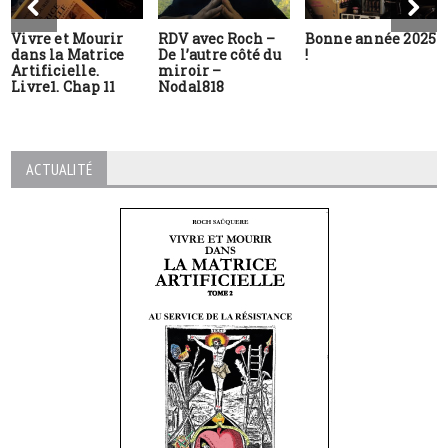
Vivre et Mourir
RDV avec Roch –
Bonne année 2025
dans la Matrice
De l’autre côté du
!
Artificielle.
miroir –
Livre1. Chap 11
Nodal818
ACTUALITÉ