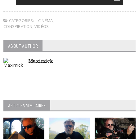
CATEGORIES:
CINÉMA
,
CONSPIRATION
,
VIDÉOS
ABOUT AUTHOR
Maximick
ARTICLES SIMILAIRES