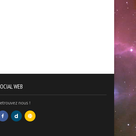
re et Mourir dans la Matrice
RDV AVEC ROCH – De l’autre c
ificielle. Livre1. Chap 7
du miroir – Nodal818 épisode
OCIAL WEB
etrouvez nous !