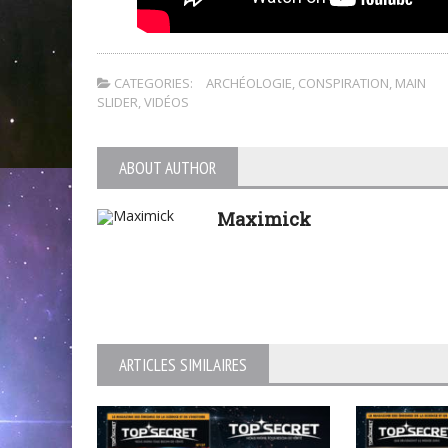
CATEGORIES:
ARCHÉOLOGIE
,
CONSPIRATION
,
MAIN
SLIDER
,
VIDÉOS
ABOUT AUTHOR
Maximick
ARTICLES SIMILAIRES