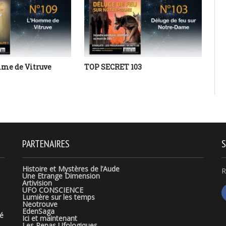
mme de Vitruve
TOP SECRET 103
Viv
Art
PARTENAIRES
S
Histoire et Mystères de l’Aude
R
Une Etrange Dimension
Artivision
UFO CONSCIENCE
Lumière sur les temps
Neotrouve
EdenSaga
té
Ici et maintenant
Les Repas Ufologiques