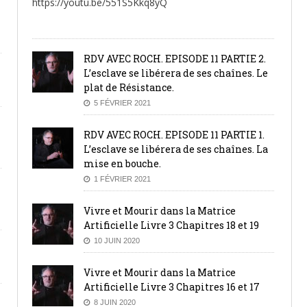
https://youtu.be/551S5Kkq8yQ
1 MARS 2021
BY MAXIMICK
RDV AVEC ROCH. EPISODE 11 PARTIE 2.
L’esclave se libérera de ses chaînes. Le
plat de Résistance.
5 FÉVRIER 2021
RDV AVEC ROCH. EPISODE 11 PARTIE 1.
L’esclave se libérera de ses chaînes. La
mise en bouche.
1 FÉVRIER 2021
Vivre et Mourir dans la Matrice
Artificielle Livre 3 Chapitres 18 et 19
10 JUIN 2020
Vivre et Mourir dans la Matrice
Artificielle Livre 3 Chapitres 16 et 17
8 JUIN 2020