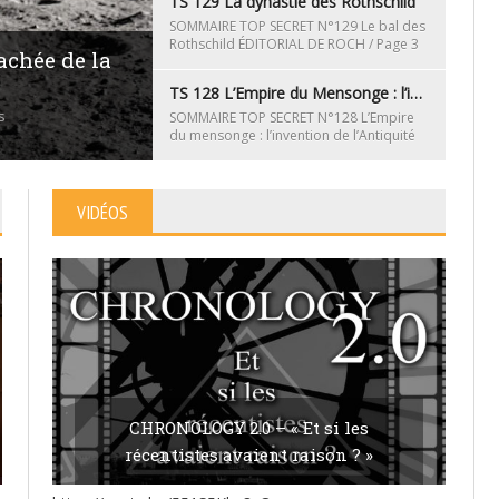
TS 129 La dynastie des Rothschild
SOMMAIRE TOP SECRET N°129 Le bal des
Rothschild ÉDITORIAL DE ROCH / Page 3
achée de la
LES NEWS DE LA MATRICE / Page 5
TS 128 L’Empire du Mensonge : l’invention de l’Antiquité
s
SOMMAIRE TOP SECRET N°128 L’Empire
du mensonge : l’invention de l’Antiquité
ÉDITORIAL DE ROCH / Page 3 LES NEWS
DE LA
VIDÉOS
CHRONOLOGY 2.0 – « Et si les
récentistes avaient raison ? »