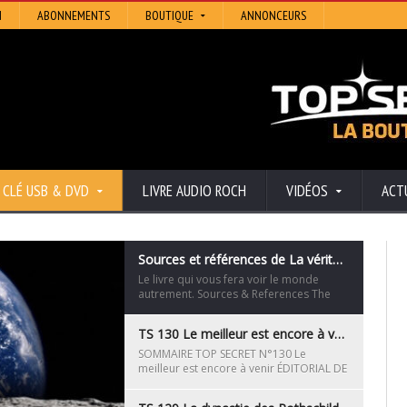
N
ABONNEMENTS
BOUTIQUE
ANNONCEURS
CLÉ USB & DVD
LIVRE AUDIO ROCH
VIDÉOS
ACT
Sources et références de La vérité cachée de la Conquête Spatiale
Le livre qui vous fera voir le monde
autrement. Sources & References The
Hidden Truth of Space Exploration —
Ten
TS 130 Le meilleur est encore à venir
SOMMAIRE TOP SECRET N°130 Le
meilleur est encore à venir ÉDITORIAL DE
ROCH / Page 3 UNE ÉGYPTE
PHARAONIQUE ARTIFICIELLE Voyage