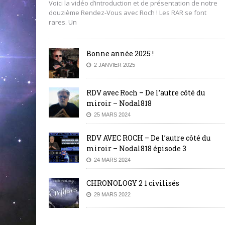
20 JUIN 2025
BY MAXIMICK
Voici la vidéo d’introduction et de présentation de notre
douzième Rendez-Vous avec Roch ! Les RAR se font
rares. Un
Bonne année 2025 !
2 JANVIER 2025
RDV avec Roch – De l’autre côté du
miroir – Nodal818
25 MARS 2024
RDV AVEC ROCH – De l’autre côté du
miroir – Nodal818 épisode 3
24 MARS 2024
CHRONOLOGY 2 1 civilisés
29 MARS 2022