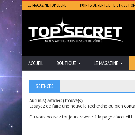
LE MAGAZINE TOP SECRET
POINTS DE VENTE ET DISTRIBUTIO
ACCUEIL
BOUTIQUE
LE MAGAZINE
SCIENCES
Aucun(s) article(s) trouvé(s)
Essayez de faire une nouvelle recherche ou bien
cont
Ou vous pouvez toujours
revenir à la page d'accueil
!