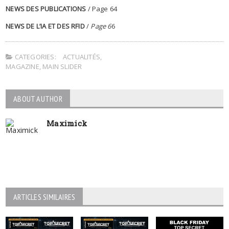
NEWS DES PUBLICATIONS
/ Page 64
NEWS DE L’IA ET DES RFID
/
Page 6
6
CATEGORIES:
ACTUALITÉS
,
MAGAZINE
,
MAIN SLIDER
ABOUT AUTHOR
Maximick
ARTICLES SIMILAIRES