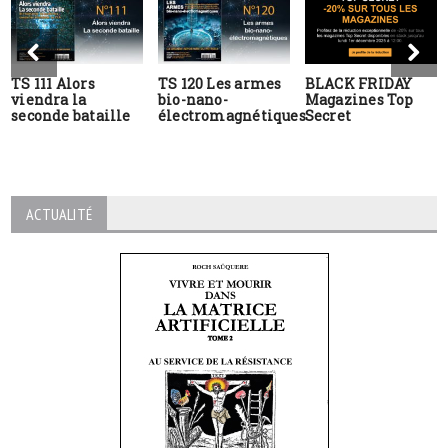
TS 111 Alors
TS 120 Les armes
BLACK FRIDAY
viendra la
bio-nano-
Magazines Top
seconde bataille
électromagnétiques
Secret
ACTUALITÉ