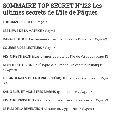
SOMMAIRE TOP SECRET N°123 Les
ultimes secrets de L’île de Pâques
ÉDITORIAL DE ROCH /
Page 3
LES NEWS DE LA MATRICE /
Page 5
DARK-UFOLOGIE
L’enlèvement des membres de l’Inkatha /
Page 08
COURRIER DES LECTEURS /
Page 1
3
HISTOIRE INTERDITE
Les ultimes secrets de l’île de Pâques /
Page
18
MONDE D’ILLUSION
De l’Égypte à la France. Un chemin initiatique
/
Page
26
LES ANOMALIES DE LA TERRE SPHÉRIQUE
François Grandjean /
Page
33
SANG BLEU ET MONSTRES MARINS
Igor Leprince /
Page
36
HISTOIRE INVISIBLE
La Kabbale romantique au XIXe siècle /
Page 50
LE FILM DE LA RÉVÉLATION
À l’aube du Cygne Noir /
Page
54